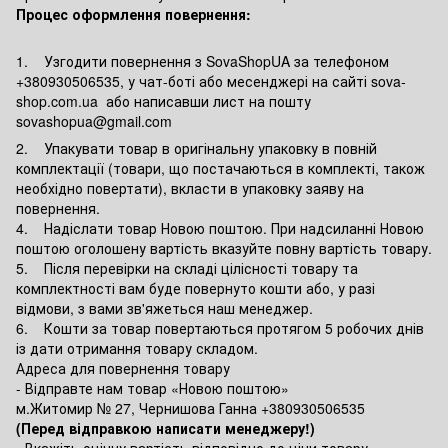
Процес оформлення повернення:
1. Узгодити повернення з SovaShopUA за телефоном
+380930506535, у чат-боті або месенджері на сайті sova-
shop.com.ua або написавши лист на пошту
sovashopua@gmail.com
2. Упакувати товар в оригінальну упаковку в повній
комплектації (товари, що постачаються в комплекті, також
необхідно повертати), вкласти в упаковку заяву на
повернення.
4. Надіслати товар Новою поштою. При надсиланні Новою
поштою оголошену вартість вказуйте повну вартість товару.
5. Після перевірки на складі цілісності товару та
комплектності вам буде повернуто кошти або, у разі
відмови, з вами зв'яжеться наш менеджер.
6. Кошти за товар повертаються протягом 5 робочих днів
із дати отримання товару складом.
Адреса для повернення товару
- Відправте нам товар «Новою поштою»
м.Житомир № 27, Чернишова Ганна +380930506535
(Перед відправкою написати менеджеру!)
- Вкажіть оцінну вартість відповідно до ціни товару