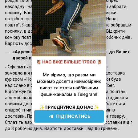
розділ «Мої відправлення», вибрати потрібну експрес-
накладну і натиснути кнопку «Відкрити комірку» і забрати
посилку. В іншому випадку перед відкриттям комірки
потрібно сплатити суму замовлення в додатку "Нова
пошта". Якщо клієнт випадково закрив комірку, не забравши
посилку, в додатку потрібно натиснути кнопку «Відкрити
комірку повторно». Термін доставки від 1 до 3 робочих днів.
Вартість доставки - від 60 гривень.
«Адресна доставка» кур'єром Нова пошта» до Ваших
дверей по Україні
- Оформіть замовлення на сайті. При оформленні
замовлення виберіть спосіб доставки Адресна доставка
кур'єром «Нова пошта». Номер експрес-накладної буде
надіслано в SMS-повідомленні чи сповіщенні у Viber.
Відстежуйте статус відправлення на сайті «Нова пошта»,
або мобільному додатку "Нова пошта". Після надходження
посилки до вашого населеного пункту з вами зв’яжеться
співробітник «Нова пошта» для узгодження термінів
доставки. При отриманні перевірте робочий стан товару.
Сплатіть вартість замовлення кур’єру. Термін доставки від 1
до 3 робочих днів. Вартість доставки - від 95 гривень.