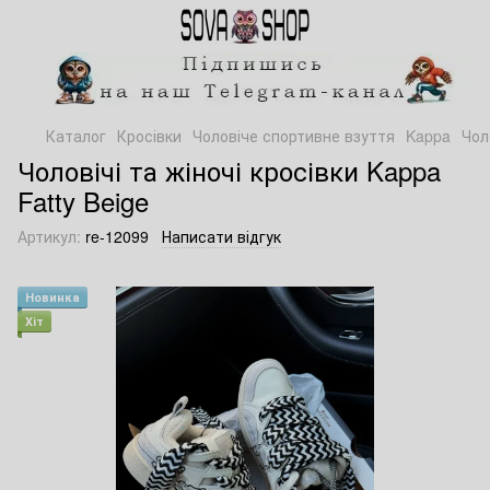
Каталог
Кросівки
Чоловіче спортивне взуття
Kappa
Чол
Чоловічі та жіночі кросівки Kappa
Fatty Beige
Артикул:
re-12099
Написати відгук
Новинка
Хіт