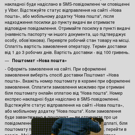
накладної буде надіслано в SMS-повідомленні чи сповіщенні
у Viber. Відстежуйте статус відправлення на сайті «Нова
пошта», або мобільному додатку "Нова пошта", після
надходження посилки до пункту видачі ви отримаєте
відповідне повідомлення. Отримайте посилку в пункті видачі
(наявність паспорту чи іншого документа, що підтверджує
особу, обов’язкова). Перевірте робочий стан товару на місці.
Сплатіть вартість замовлення оператору. Термін доставки
від 1 до 3 робочих днів. Вартість доставки - від 100 гривень.
Поштомат «Нова пошта»
- Оформіть замовлення на сайті. При оформленні
замовлення виберіть спосіб доставки Поштомат «Нова
пошта». Вкажіть номер поштомату в корзині при оформленні
замовлення. Сплатити замовлення можливо при отримані
біля поштомату онлайн оплатою від "Нова пошта". Номер
експрес-накладної буде надіслано в SMS-повідомленні.
Відстежуйте статус відправлення на сайті «Нова пошта»,
або мобільному додатку "Нова пошта". Коли замовлення
буде завантажено в поштомат — ви отримаєте про це
повідомлення. Якщо товар сплачувався по передплаті, біля
поштомату потрібно зайти в мобільний додаток, перейти в