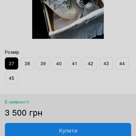
Розмір
37
38
39
40
41
42
43
44
45
В наявності
3 500 грн
Купити