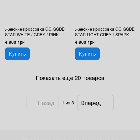
Женские кроссовки GG GGDB
Женские кроссовки GG GGDB
STAR WHITE / GREY / PINK
STAR LIGHT GREY / SPARKLE
Premium
Premium
4 900 грн
4 900 грн
Купить
Купить
Показать еще 20 товаров
Назад
Вперед
1
из 3