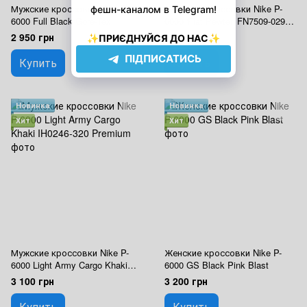
Мужские кроссовки Nike P-
Мужские кроссовки Nike P-
6000 Full Black Gore-Tex
6000 'Flat Pewter' FN7509-029
Gore-Tex
2 950 грн
2 950 грн
Купить
Купить
Новинка
Новинка
Хит
Хит
Мужские кроссовки Nike P-
Женские кроссовки Nike P-
6000 Light Army Cargo Khaki
6000 GS Black Pink Blast
IH0246-320 Premium
3 100 грн
3 200 грн
Купить
Купить