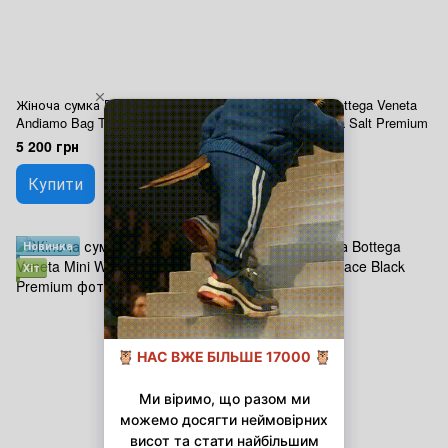
Жіноча сумка Bottega Veneta
Жіноча сумка Bottega Veneta
Andiamo Bag Travertine
Andiamo Bag Sea Salt Premium
Premium
5 200 грн
5 200 грн
Купити
Купити
Новинка
Новинка
Хіт
Хіт