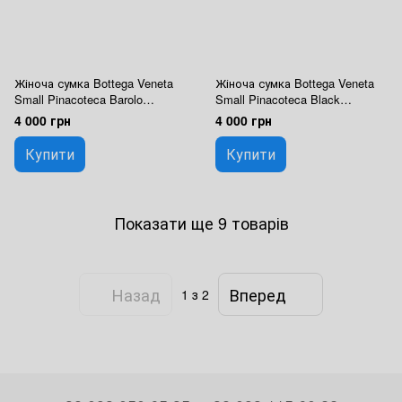
Жіноча сумка Bottega Veneta
Жіноча сумка Bottega Veneta
Small Pinacoteca Barolo
Small Pinacoteca Black
Premium
Premium
4 000 грн
4 000 грн
Купити
Купити
Показати ще 9 товарів
Назад
Вперед
1
з 2