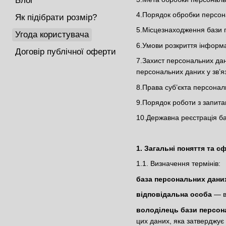
Блог
4.Порядок обробки персона
Як підібрати розмір?
5.Місцезнаходження бази 
Угода користувача
6.Умови розкриття інформа
Договір публічної оферти
7.Захист персональних дан
персональних даних у зв’я
8.Права суб’єкта персонал
9.Порядок роботи з запита
10.Державна реєстрація б
1. Загальні поняття та с
1.1. Визначення термінів:
база персональних дани
відповідальна особа
— ви
володілець бази персон
цих даних, яка затверджує