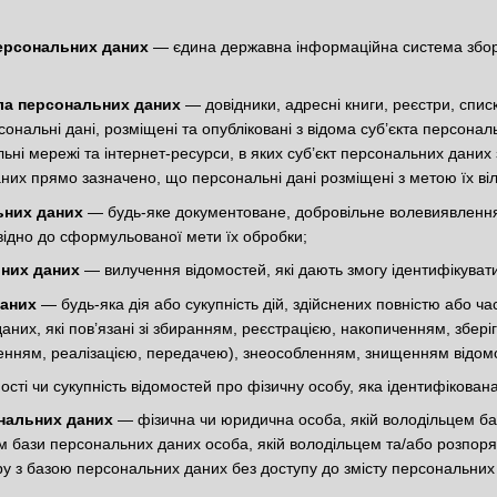
ерсональних даних
— єдина державна інформаційна система збору
ла персональних даних
— довідники, адресні книги, реєстри, списк
ерсональні дані, розміщені та опубліковані з відома суб’єкта перс
ні мережі та інтернет-ресурси, в яких суб’єкт персональних даних 
них прямо зазначено, що персональні дані розміщені з метою їх ві
льних даних
— будь-яке документоване, добровільне волевиявлення
ідно до сформульованої мети їх обробки;
них даних
— вилучення відомостей, які дають змогу ідентифікуват
даних
— будь-яка дія або сукупність дій, здійснених повністю або ча
аних, які пов’язані зі збиранням, реєстрацією, накопиченням, збер
ням, реалізацією, передачею), знеособленням, знищенням відомо
сті чи сукупність відомостей про фізичну особу, яка ідентифікован
нальних даних
— фізична чи юридична особа, якій володільцем б
ом бази персональних даних особа, якій володільцем та/або розпо
ру з базою персональних даних без доступу до змісту персональних