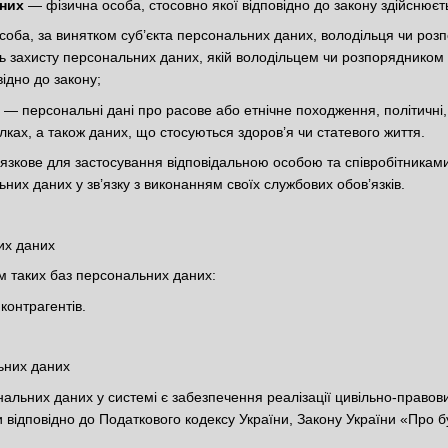
аних
— фізична особа, стосовно якої відповідно до закону здійснюєт
соба, за винятком суб’єкта персональних даних, володільця чи ро
ь захисту персональних даних, якій володільцем чи розпорядником
ідно до закону;
— персональні дані про расове або етнічне походження, політичні, 
лках, а також даних, що стосуються здоров’я чи статевого життя.
язкове для застосування відповідальною особою та співробітникам
них даних у зв’язку з виконанням своїх службових обов’язків.
их даних
м таких баз персональних даних:
контрагентів.
ьних даних
альних даних у системі є забезпечення реалізації цивільно-правови
 відповідно до Податкового кодексу України, Закону України «Про бух