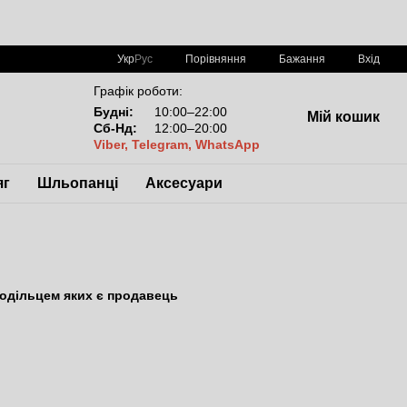
Порівняння
Укр
Рус
Бажання
Вхід
Графік роботи:
Будні:
10:00–22:00
Мій кошик
Сб-Нд:
12:00–20:00
Viber, Telegram, WhatsApp
яг
Шльопанці
Аксесуари
лодільцем яких є продавець