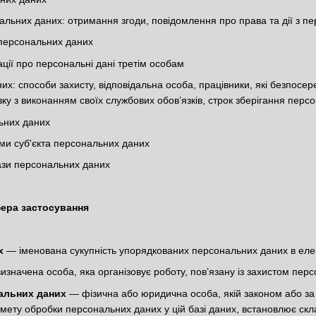
льних даних: отримання згоди, повідомлення про права та дії з 
персональних даних
ції про персональні дані третім особам
их: способи захисту, відповідальна особа, працівники, які безпосе
зку з виконанням своїх службових обов’язків, строк зберігання перс
ьних даних
ми суб'єкта персональних даних
ази персональних даних
фера застосування
х
— іменована сукупність упорядкованих персональних даних в елек
значена особа, яка організовує роботу, пов’язану із захистом перс
альних даних
— фізична або юридична особа, якій законом або за
 мету обробки персональних даних у цій базі даних, встановлює скл