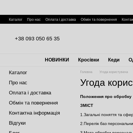
Перейти до основного контенту
Каталог
Про нас
Оплата і доставка
Обмін та повернення
Конта
Договір публічної оферти
+38 093 050 65 35
НОВИНКИ
Кросівки
Кеди
О
Каталог
Головна
Угода користувача
Угода кори
Про нас
Оплата і доставка
Положення про обробку 
Обмін та повернення
ЗМІСТ
Контактна інформація
1.Загальні поняття та сфе
Відгуки
2.Перелік баз персональн
3.Мета обробки персональ