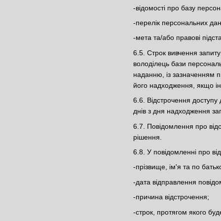
-відомості про базу персон
-перелік персональних дан
-мета та/або правові підст
6.5. Строк вивчення запит
володілець бази персональ
наданню, із зазначенням п
його надходження, якщо і
6.6. Відстрочення доступу
днів з дня надходження за
6.7. Повідомлення про від
рішення.
6.8. У повідомленні про в
-прізвище, ім'я та по батьк
-дата відправлення повід
-причина відстрочення;
-строк, протягом якого буд