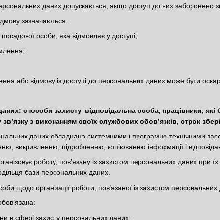
персональних даних допускається, якщо доступ до них заборонено зг
відмову зазначаються:
і посадової особи, яка відмовляє у доступі;
омлення;
чення або відмову із доступі до персональних даних може бути оска
даних: способи захисту, відповідальна особа, працівники, як
 зв’язку з виконанням своїх службових обов’язків, строк збе
ональних даних обладнано системними і програмно-технічними засоба
ню, викривленню, підробленню, копіюванню інформації і відповіда
рганізовує роботу, пов’язану із захистом персональних даних при їх
одільця бази персональних даних.
соби щодо організації роботи, пов’язаної із захистом персональних 
обов’язана:
їни в сфері захисту персональних даних;