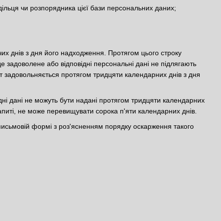
одільця чи розпорядника цієї бази персональних даних;
их днів з дня його надходження. Протягом цього строку
е задоволене або відповідні персональні дані не підлягають
ит задовольняється протягом тридцяти календарних днів з дня
ідні дані не можуть бути надані протягом тридцяти календарних
апиті, не може перевищувати сорока п'яти календарних днів.
 письмовій формі з роз'ясненням порядку оскарження такого