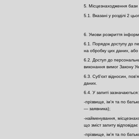
5. Місцезнаходження бази
5.1. Вказані у розділі 2 
6. Умови розкриття інформ
6.1. Порядок доступу до п
на обробку цих даних, або 
6.2. Доступ до персональн
виконання вимог Закону У
6.3. Суб'єкт відносин, по
даних.
6.4. У запиті зазначаються:
-прізвище, ім'я та по бать
— заявника);
-найменування, місцезнаход
що зміст запиту відповіда
-прізвище, ім'я та по батьк