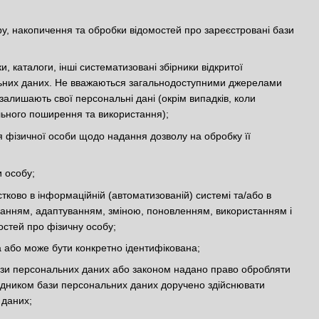
, накопичення та обробки відомостей про зареєстровані бази
и, каталоги, інші систематизовані збірники відкритої
ональних даних. Не вважаються загальнодоступними джерелами
залишають свої персональні дані (окрім випадків, коли
льного поширення та використання);
 фізичної особи щодо надання дозволу на обробку її
и особу;
стково в інформаційній (автоматизованій) системі та/або в
іганням, адаптуванням, зміною, поновленням, використанням і
стей про фізичну особу;
а або може бути конкретно ідентифікована;
ази персональних даних або законом надано право обробляти
рядником бази персональних даних доручено здійснювати
 даних;