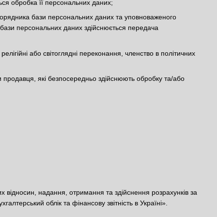
ься обробка її персональних даних;
зпорядника бази персональних даних та уповноваженого
 бази персональних даних здійснюється передача
релігійні або світоглядні переконання, членство в політичних
и продавця, які безпосередньо здійснюють обробку та/або
х відносин, надання, отримання та здійснення розрахунків за
галтерський облік та фінансову звітність в Україні».