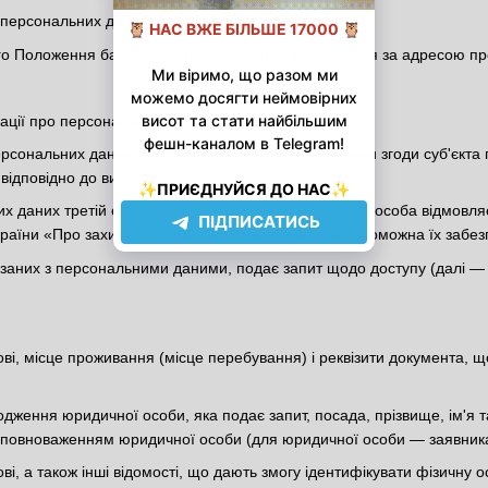
 персональних даних
цього Положення бази персональних даних знаходяться за адресою п
ації про персональні дані третім особам
ерсональних даних третіх осіб визначається умовами згоди суб'єкт
відповідно до вимог закону.
их даних третій особі не надається, якщо зазначена особа відмовл
країни «Про захист персональних даних» або неспроможна їх забез
в'язаних з персональними даними, подає запит щодо доступу (далі 
кові, місце проживання (місце перебування) і реквізити документа, щ
ження юридичної особи, яка подає запит, посада, прізвище, ім'я та 
є повноваженням юридичної особи (для юридичної особи — заявника
ові, а також інші відомості, що дають змогу ідентифікувати фізичну 