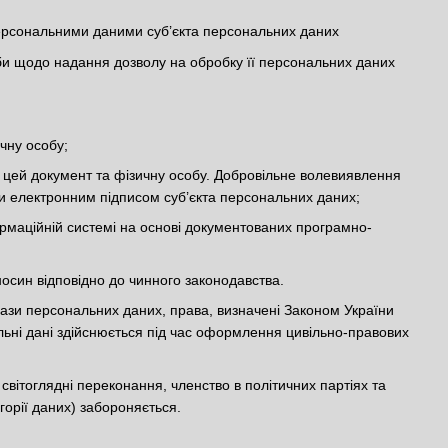
персональними даними суб’єкта персональних даних
би щодо надання дозволу на обробку її персональних даних
чну особу;
ти цей документ та фізичну особу. Добровільне волевиявлення
ти електронним підписом суб’єкта персональних даних;
ормаційній системі на основі документованих програмно-
осин відповідно до чинного законодавства.
ази персональних даних, права, визначені Законом України
льні дані здійснюється під час оформлення цивільно-правових
світоглядні переконання, членство в політичних партіях та
горії даних) забороняється.