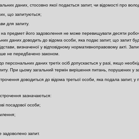
альних даних, стосовно якої подається запит, чи відомості про вол
их, що запитуються;
ави для запиту.
у на предмет його задоволення не може перевищувати десяти робоч
них даних доводить до відома особи, яка подає запит, що запит буд
ідстави, визначеної у відповідному нормативноправовому акті. Зап
нше не передбачено законом.
 до персональних даних третіх осіб допускається у разі, якщо необх
питу. При цьому загальний термін вирішення питань, порушених у з
строчення доводиться до відома третьої особи, яка подала запит, у
ідстрочення зазначаються:
ові посадової особи;
омлення;
е задоволено запит.