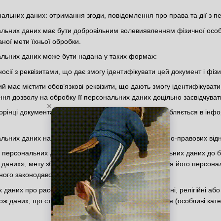
альних даних: отримання згоди, повідомлення про права та дії з 
нальних даних має бути добровільним волевиявленням фізичної осо
ної мети їхньої обробки.
нальних даних може бути надана у таких формах:
сії з реквізитами, що дає змогу ідентифікувати цей документ і фізи
ий має містити обов’язкові реквізити, що дають змогу ідентифікува
ня дозволу на обробку її персональних даних доцільно засвідчува
сторінці документа чи в електронному файлі, що обробляється в інф
нальних даних надається під час оформлення цивільно-правових відн
а персональних даних про включення його персональних даних до б
даних», мету збору даних та осіб, яким передаються його персона
ного законодавства.
даних про расове або етнічне походження, політичні, релігійні або 
ож даних, що стосуються здоров’я чи статевого життя (особливі кате