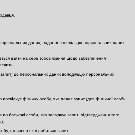
родавця.
а персональних даних, наданої володільцю персональних даних
яється взяти на себе зобов'язання щодо забезпечення
печити.
— запит) до персональних даних володільцю персональних
о посвідчує фізичну особу, яка подає запит (для фізичної особи
по батькові особи, яка засвідчує запит; підтвердження того,
);
особу, стосовно якої робиться запит;