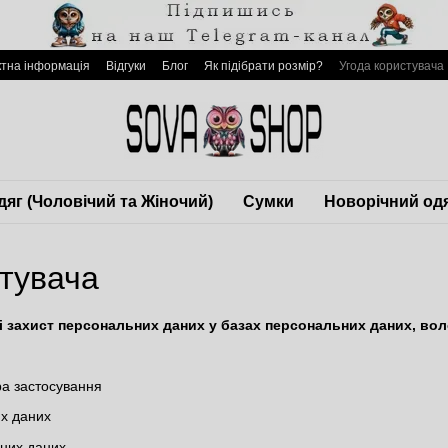
ктна інформація
Відгуки
Блог
Як підібрати розмір?
Угода користувача
дяг (Чоловічий та Жіночий)
Сумки
Новорічний од
стувача
і захист персональних даних у базах персональних даних, во
ра застосування
их даних
них даних