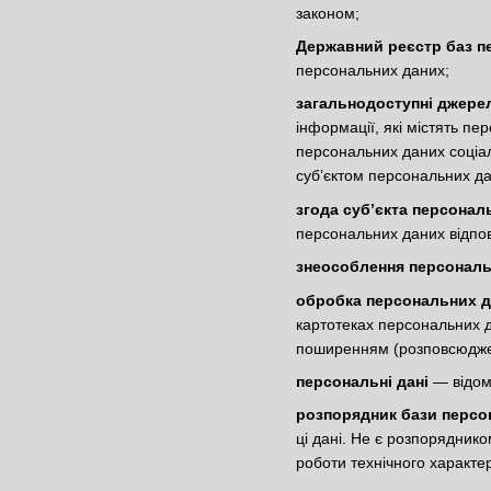
законом;
Державний реєстр баз п
персональних даних;
загальнодоступні джере
інформації, які містять п
персональних даних соціаль
суб’єктом персональних да
згода суб’єкта персона
персональних даних відпов
знеособлення персональ
обробка персональних 
картотеках персональних д
поширенням (розповсюджен
персональні дані
— відомо
розпорядник бази персо
ці дані. Не є розпорядник
роботи технічного характе