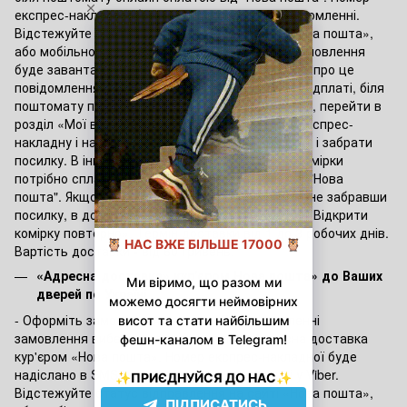
експрес-накладної буде надіслано в SMS-повідомленні.
Відстежуйте статус відправлення на сайті «Нова пошта»,
або мобільному додатку "Нова пошта". Коли замовлення
буде завантажено в поштомат — ви отримаєте про це
повідомлення. Якщо товар сплачувався по передплаті, біля
поштомату потрібно зайти в мобільний додаток, перейти в
розділ «Мої відправлення», вибрати потрібну експрес-
накладну і натиснути кнопку «Відкрити комірку» і забрати
посилку. В іншому випадку перед відкриттям комірки
потрібно сплатити суму замовлення в додатку "Нова
пошта". Якщо клієнт випадково закрив комірку, не забравши
посилку, в додатку потрібно натиснути кнопку «Відкрити
комірку повторно». Термін доставки від 1 до 3 робочих днів.
Вартість доставки - від 60 гривень.
«Адресна доставка» кур'єром Нова пошта» до Ваших
дверей по Україні
- Оформіть замовлення на сайті. При оформленні
замовлення виберіть спосіб доставки Адресна доставка
кур'єром «Нова пошта». Номер експрес-накладної буде
надіслано в SMS-повідомленні чи сповіщенні у Viber.
Відстежуйте статус відправлення на сайті «Нова пошта»,