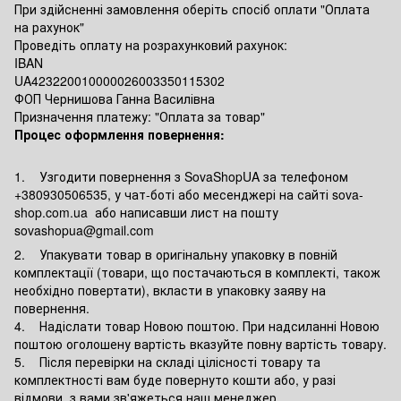
При здійсненні замовлення оберіть спосіб оплати "Оплата
на рахунок"
Проведіть оплату на розрахунковий рахунок:
IBAN
UA423220010000026003350115302
ФОП Чернишова Ганна Василівна
Призначення платежу: "Оплата за товар"
Процес оформлення повернення:
1. Узгодити повернення з SovaShopUA за телефоном
+380930506535, у чат-боті або месенджері на сайті sova-
shop.com.ua або написавши лист на пошту
sovashopua@gmail.com
2. Упакувати товар в оригінальну упаковку в повній
комплектації (товари, що постачаються в комплекті, також
необхідно повертати), вкласти в упаковку заяву на
повернення.
4. Надіслати товар Новою поштою. При надсиланні Новою
поштою оголошену вартість вказуйте повну вартість товару.
5. Після перевірки на складі цілісності товару та
комплектності вам буде повернуто кошти або, у разі
відмови, з вами зв'яжеться наш менеджер.