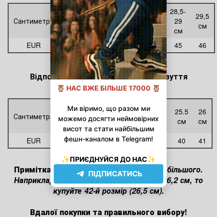
25-
28,5-
26
26,5
27,5
28
29,5
Сантиметри
25,5
29
см
см
см
см
см
см
см
EUR
40
41
42
43
44
45
46
Відповідність розмірів жіночого взуття
22,5-
24,5-
22
23,5
24
25.5
26
Сантиметри
23
25
см
см
см
см
см
см
см
EUR
35
36
37
38
39
40
41
Примітка:
Завжди вибирайте розмір до більшого.
Наприклад, якщо у вас довжина стопи 26,2 см, то
купуйте 42-й розмір (26,5 см).
Вдалої покупки та правильного вибору!