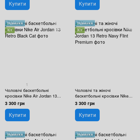
Купити
Купити
Новинка
Новинка
Хіт
Хіт
1
Чоловічі баскетбольні
Чоловічі та жіночі
кросівки Nike Air Jordan 13
баскетбольні кросівки Nike
Retro Black Cat
Jordan 13 Retro Navy Flint
3 300 грн
3 300 грн
Premium
Купити
Купити
Новинка
Новинка