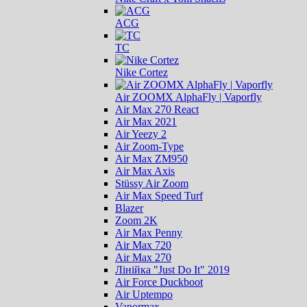
ACG
ТС
Nike Cortez
Air ZOOMX AlphaFly | Vaporfly
Air Max 270 React
Air Max 2021
Air Yeezy 2
Air Zoom-Type
Air Max ZM950
Air Max Axis
Stüssy Air Zoom
Air Max Speed Turf
Blazer
Zoom 2K
Air Max Penny
Air Max 720
Air Max 270
Лінійка "Just Do It" 2019
Air Force Duckboot
Air Uptempo
Vapormax