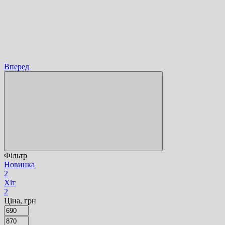
Вперед
Фільтр
Новинка
2
Хіт
2
Ціна, грн