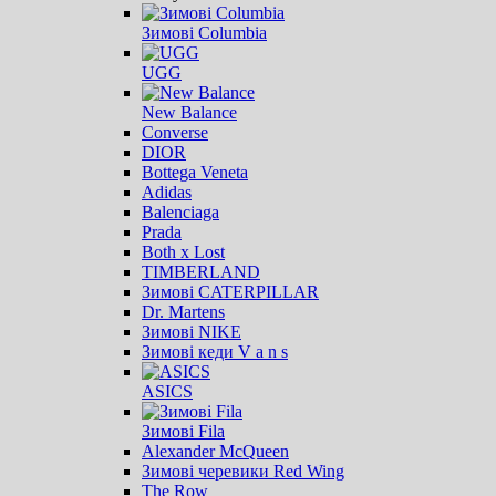
Зимові Columbia
UGG
New Balance
Converse
DIOR
Bottega Veneta
Adidas
Balenciaga
Prada
Both x Lost
TIMBERLAND
Зимові CATERPILLAR
Dr. Martens
Зимові NIKE
Зимові кеди V a n s
ASICS
Зимові Fila
Alexander McQueen
Зимові черевики Red Wing
The Row