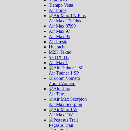
Tiempo Vetta
Air Force
Air Max TN Plus
Air Max 87|90
Air Max 97
Air Max 95
Air Presto
Huarache
M2K Tekno
SHOX TL
Air Max 1
Air Trainer 1 SP
Zoom Vomero
Air Terra
Air Max Scorpion
Air Max TW
Pegasus Trail