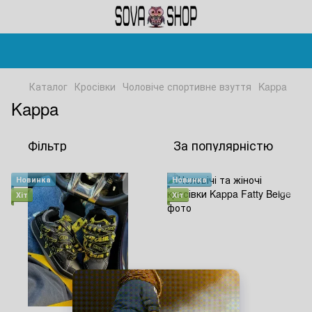
Каталог
Кросівки
Чоловіче спортивне взуття
Kappa
Kappa
Фільтр
За популярністю
Новинка
Новинка
Хіт
Хіт