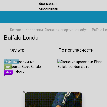
Каталог
Кроссовки
Женская спортивная обувь
Buffalo L
Buffalo London
Фильтр
По популярности
Новинка
Хит
Мех