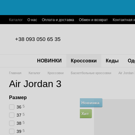
Перейти к основному контенту
Каталог
О нас
Оплата и доставка
Обмен и возврат
Контактная
Пользовательское соглашение
Договор публичной оферты
+38 093 050 65 35
НОВИНКИ
Кроссовки
Кеды
Од
Главная
Каталог
Кроссовки
Баскетбольные кроссовки
Air Jordan 
Air Jordan 3
Размер
Новинка
5
36
Хит
5
37
5
38
5
39