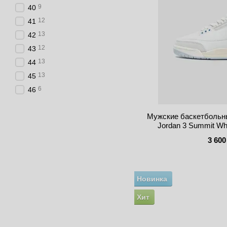
9
40
12
41
13
42
12
43
13
44
13
45
6
46
Мужские баскетбольны
Jordan 3 Summit W
3 600
Новинка
Хит