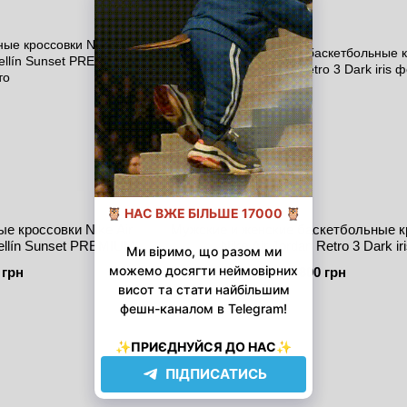
е кроссовки Nike Air
Мужские и женские баскетбольные к
dellín Sunset PREMIUM
Nike Air Jordan Retro 3 Dark ir
 грн
2 800 грн
Новинка