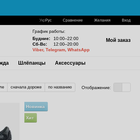
Сравнение
Укр
Рус
Желания
Вход
График работы:
Будние:
10:00–22:00
Мой заказ
Сб-Вс:
12:00–20:00
Viber, Telegram, WhatsApp
жда
Шлёпанцы
Аксессуары
ле
сначала дороже
по названию
Отображение:
Новинка
Хит