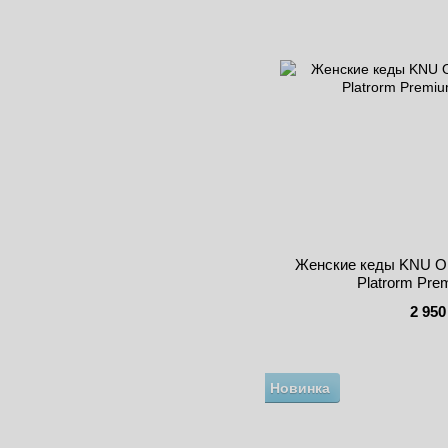
Женские кеды KNU Old
Platrorm Pre
2 950
Новинка