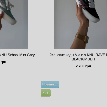
KNU School Mint Grey
Женские кеды V a n s KNU RAVE 
BLACK/MULTI
 грн
2 700 грн
Новинка
Хит