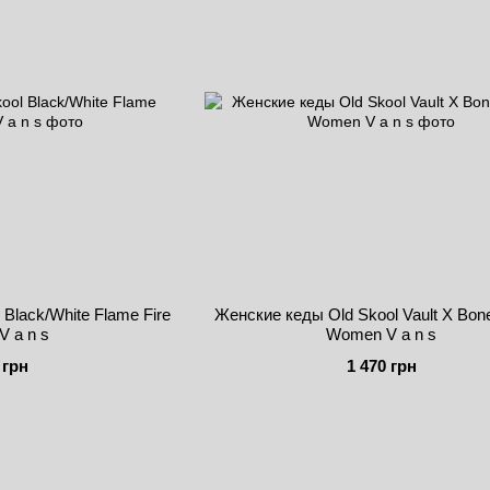
Black/White Flame Fire
Женские кеды Old Skool Vault X Bon
 a n s
Women V a n s
 грн
1 470 грн