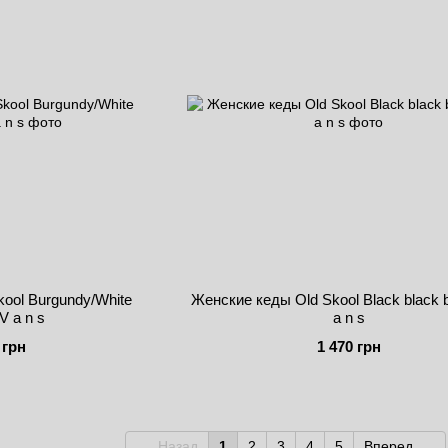
ool Burgundy/White
Женские кеды Old Skool Black black
 a n s
a n s
 грн
1 470 грн
Назад
1
2
3
4
5
Вперед