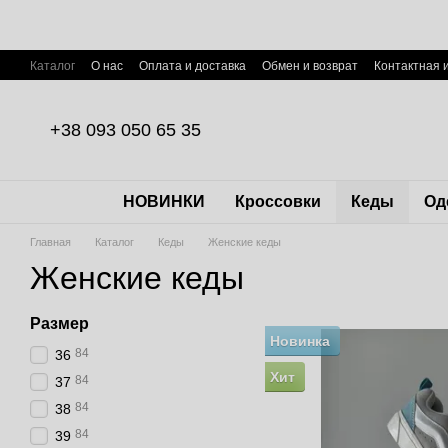
Перейти к основному контенту
Каталог
О нас
Оплата и доставка
Обмен и возврат
Контактная
Пользовательское соглашение
Договор публичной оферты
+38 093 050 65 35
НОВИНКИ
Кроссовки
Кеды
Од
Главная
Каталог
Кеды
Женские кеды
Женские кеды
Размер
Новинка
84
36
Хит
84
37
84
38
84
39