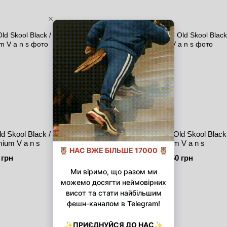
 Skool Black / White
Женские кеды KNU Old Skool Black 
mium V a n s
Premium V a n s
 грн
2 750 грн
Новинка