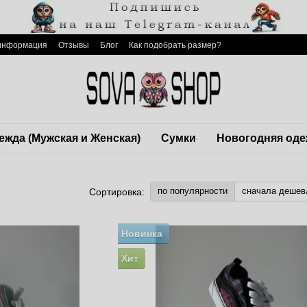
 информация
Отзывы
Блог
Как подобрать размер?
ежда (Мужская и Женская)
Сумки
Новогодняя оде
по популярности
сначала дешев
Сортировка:
Новинка
Хит