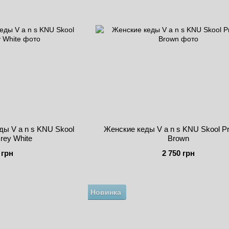
ды V a n s KNU Skool
Женские кеды V a n s KNU Skool 
rey White
Brown
 грн
2 750 грн
Новинка