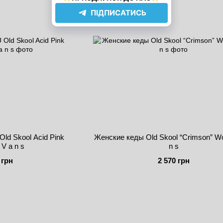
ld Skool Acid Pink
Женские кеды Old Skool “Crimson” W
V a n s
n s
 грн
2 570 грн