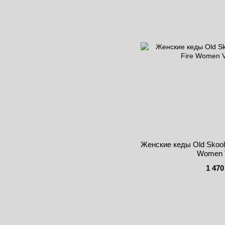
Женские кеды Old Skool 
Women V
1 470