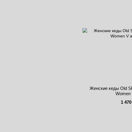
Женские кеды Old Sk
Women V
1 470