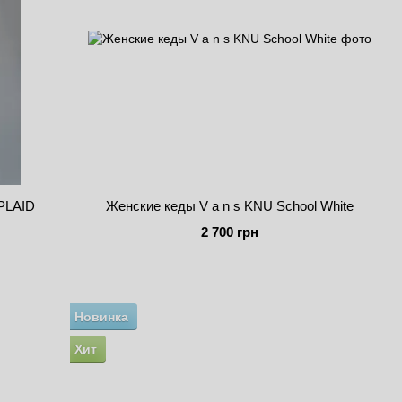
PLAID
Женские кеды V a n s KNU School White
2 700 грн
Новинка
Хит