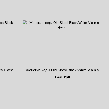
es Black
Женские кеды Old Skool Black/White V a n s
1 470 грн