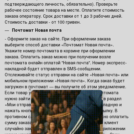
подтверждающего личность, обязательно). Проверьте
рабочее состояние товара на месте. Оплатите стоимость
заказа оператору. Срок доставки от 1 до 3 рабочих дней.
Стоимость доставки - от 100 гривен.
Почтомат Новая почта
- Оформите заказ на сайте. При оформлении заказа
выберите способ доставки «Почтомат Новая почта».
Укажите номер почтомата в корзине при оформлении
заказа. Оплатить заказ можно при получении возле
почтомата онлайн оплатой "Новая почта". Номер экспресс-
накладной будет отправлен в SMS-сообщении.
Отслеживайте статус отправки на сайте «Новая почта» или
мобильном приложении «Новая почта». Когда заказ будет
загружен в почтомат — вы получите об этом уведомление.
Если товар уплачивался по подписке, возле почтомата
нужно зайти в мобильное приложение, перейти в раздел
«Мои отправки», выбрать нужную экспресс-накладную и
нажать кнопку «Открыть ячейку» и забрать посылку. В
противном случае перед открытием ячейки нужно оплатить
сумму заказа в приложении "Новая почта". Если клиент
случайно закрыл ячейку, не забрав посылку, в приложении