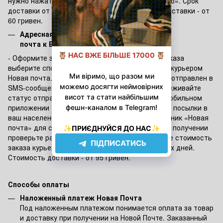
нужно нажать кнопку «Открыть ячейку повторно». Срок
доставки от 1 до 3 рабочих дней. Стоимость доставки - от
60 гривен.
Адресная доставка курьером Новая
почта к Вашим дверям по Украине
- Оформите заказ на сайте. При оформлении заказа
выберите способ доставки Адресная доставка курьером
Новая почта. Номер экспресс-накладной будет отправлен в
SMS-сообщении или уведомлении в Viber. Отслеживайте
статус отправки на сайте «Новая почта» или мобильном
приложении «Новая почта». После поступления посылки в
ваш населенный пункт с вами свяжется сотрудник «Новая
почта» для согласования сроков доставки. При получении
проверьте рабочее состояние товара. Оплатите стоимость
заказа курьеру. Срок доставки от 1 до 3 рабочих дней.
Стоимость доставки - от 95 гривен.
Способы оплаты
Наложенный платеж Новая Почта
Под наложенным платежом понимается оплата за товар
и доставку при получении на Новой Почте. Заказанный