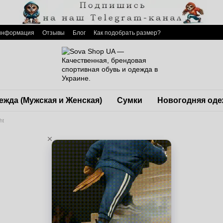
 информация
Отзывы
Блог
Как подобрать размер?
ежда (Мужская и Женская)
Сумки
Новогодняя оде
ht