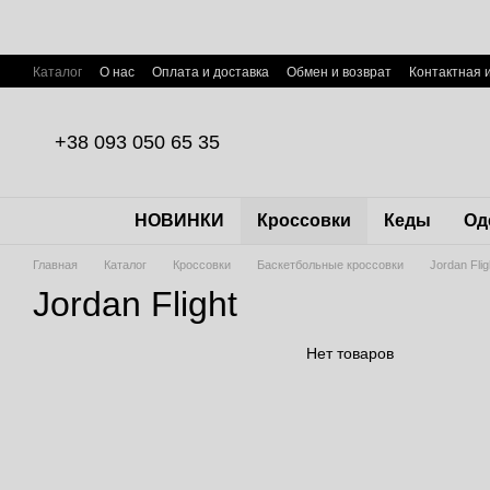
Перейти к основному контенту
Каталог
О нас
Оплата и доставка
Обмен и возврат
Контактная
Пользовательское соглашение
Договор публичной оферты
+38 093 050 65 35
НОВИНКИ
Кроссовки
Кеды
Од
Главная
Каталог
Кроссовки
Баскетбольные кроссовки
Jordan Flig
Jordan Flight
Нет товаров