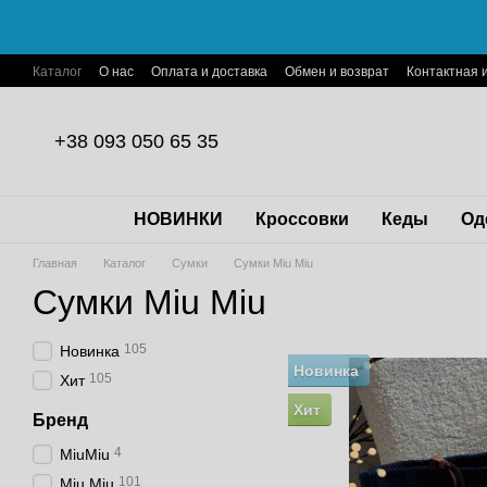
Перейти к основному контенту
Каталог
О нас
Оплата и доставка
Обмен и возврат
Контактная
Пользовательское соглашение
Договор публичной оферты
+38 093 050 65 35
НОВИНКИ
Кроссовки
Кеды
Од
Главная
Каталог
Сумки
Сумки Miu Miu
Сумки Miu Miu
105
Новинка
Новинка
105
Хит
Хит
Бренд
4
MiuMiu
101
Miu Miu