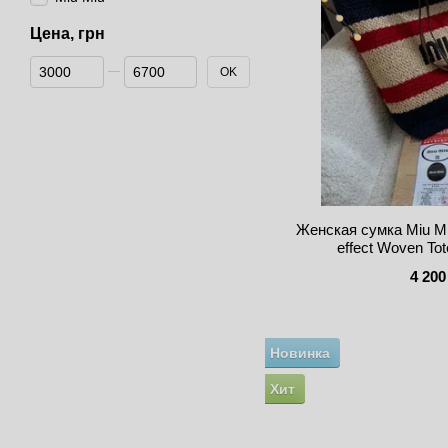
Цена, грн
От Цена, грн
До Цена, грн
OK
Женская сумка Miu Miu
effect Woven To
4 200
Новинка
Хит