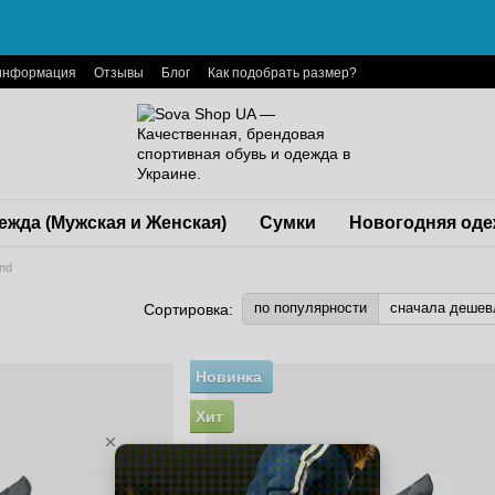
 информация
Отзывы
Блог
Как подобрать размер?
ежда (Мужская и Женская)
Сумки
Новогодняя оде
and
по популярности
сначала дешев
Сортировка:
Новинка
Хит