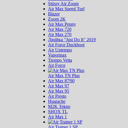
Stüssy Air Zoom
Air Max Speed Turf
Blazer
Zoom 2K
Air Max Penny
Air Max 720
Air Max 270
Лінійка "Just Do It" 2019
Air Force Duckboot
Air Uptempo
Vapormax
Tiempo Vetta
Air Force
Air Max TN Plus
Air Max 87|90
Air Max 97
Air Max 95
Air Presto
Huarache
M2K Tekno
SHOX TL
Air Max 1
Air Trainer 1 SP