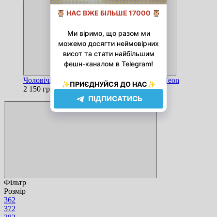
Чоловічі кросівки Air Max 270 React Nike Neon
2 150 грн
Фільтр
Розмір
36
2
37
2