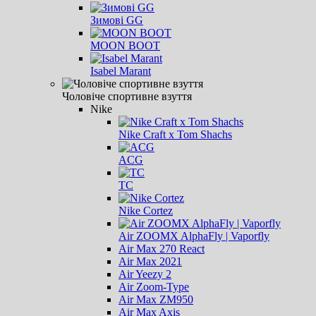
Зимові GG
MOON BOOT
Isabel Marant
Чоловіче спортивне взуття
Nike
Nike Craft x Tom Shachs
ACG
ТС
Nike Cortez
Air ZOOMX AlphaFly | Vaporfly
Air Max 270 React
Air Max 2021
Air Yeezy 2
Air Zoom-Type
Air Max ZM950
Air Max Axis