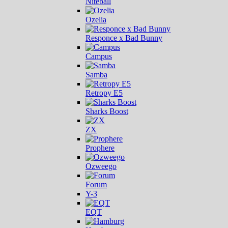
Niteball
Ozelia
Responce x Bad Bunny
Campus
Samba
Retropy E5
Sharks Boost
ZX
Prophere
Ozweego
Forum
Y-3
EQT