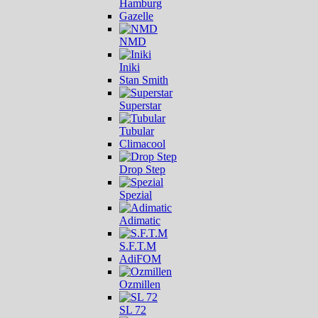
Hamburg
Gazelle
NMD
Iniki
Stan Smith
Superstar
Tubular
Climacool
Drop Step
Spezial
Adimatic
S.F.T.M
AdiFOM
Ozmillen
SL 72