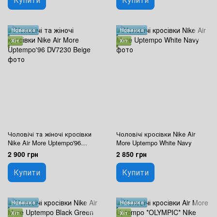
Новинка
Новинка
Хіт
Хіт
Чоловічі та жіночі кросівки
Чоловічі кросівки Nike Air
Nike Air More Uptempo'96
More Uptempo White Navy
DV7230 Beige
2 900 грн
2 850 грн
Купити
Купити
Новинка
Новинка
Хіт
Хіт