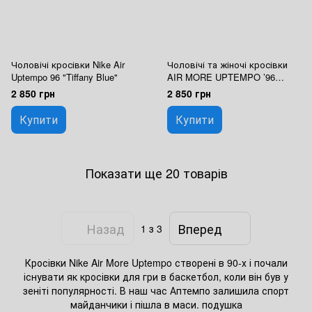
Чоловічі кросівки Nike Air
Чоловічі та жіночі кросівки
Uptempo 96 "Tiffany Blue"
AIR MORE UPTEMPO ’96
(Black / White) Nike
2 850 грн
2 850 грн
Купити
Купити
Показати ще 20 товарів
Назад
Вперед
1
з 3
Кросівки Nike Air More Uptempo створені в 90-х і почали
існувати як кросівки для гри в баскетбол, коли він був у
зеніті популярності. В наш час Аптемпо залишила спорт
майданчики і пішла в маси. подушка