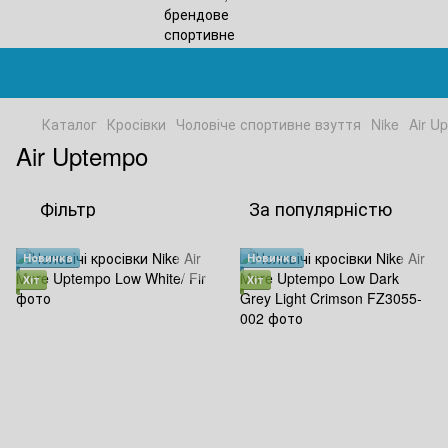
Каталог
Кросівки
Чоловіче спортивне взуття
Nike
Air U
Air Uptempo
Фільтр
За популярністю
Новинка
Новинка
Хіт
Хіт