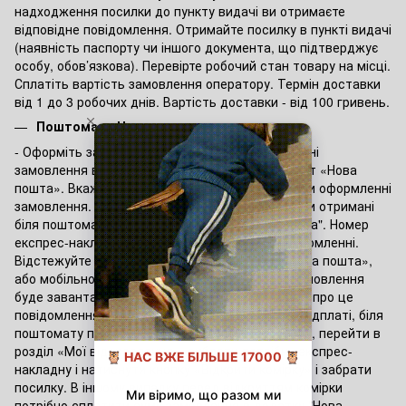
надходження посилки до пункту видачі ви отримаєте
відповідне повідомлення. Отримайте посилку в пункті видачі
(наявність паспорту чи іншого документа, що підтверджує
особу, обов’язкова). Перевірте робочий стан товару на місці.
Сплатіть вартість замовлення оператору. Термін доставки
від 1 до 3 робочих днів. Вартість доставки - від 100 гривень.
Поштомат «Нова пошта»
- Оформіть замовлення на сайті. При оформленні
замовлення виберіть спосіб доставки Поштомат «Нова
пошта». Вкажіть номер поштомату в корзині при оформленні
замовлення. Сплатити замовлення можливо при отримані
біля поштомату онлайн оплатою від "Нова пошта". Номер
експрес-накладної буде надіслано в SMS-повідомленні.
Відстежуйте статус відправлення на сайті «Нова пошта»,
або мобільному додатку "Нова пошта". Коли замовлення
буде завантажено в поштомат — ви отримаєте про це
повідомлення. Якщо товар сплачувався по передплаті, біля
поштомату потрібно зайти в мобільний додаток, перейти в
розділ «Мої відправлення», вибрати потрібну експрес-
накладну і натиснути кнопку «Відкрити комірку» і забрати
посилку. В іншому випадку перед відкриттям комірки
потрібно сплатити суму замовлення в додатку "Нова