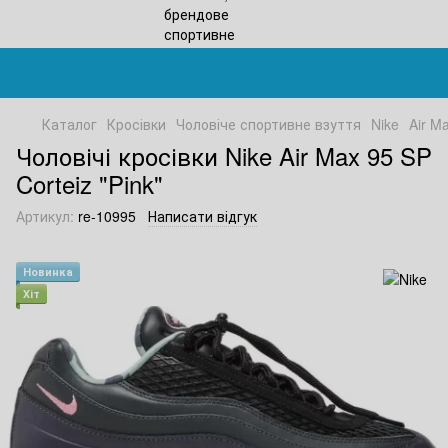
Каталог
Кросівки
Чоловіче спортивне взуття
Nike
Air M
Чоловічі кросівки Nike Air Max 95 SP
Corteiz "Pink"
Артикул:
re-10995
Написати відгук
Новинка
Хіт