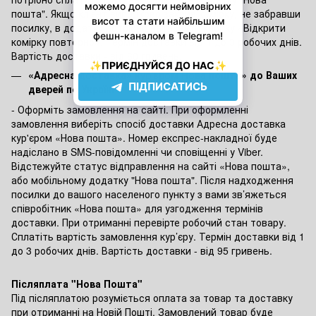
пошта". Якщо клієнт випадково закрив комірку, не забравши
посилку, в додатку потрібно натиснути кнопку «Відкрити
комірку повторно». Термін доставки від 1 до 3 робочих днів.
Вартість доставки - від 60 гривень.
«Адресна доставка» кур'єром Нова пошта» до Ваших
дверей по Україні
- Оформіть замовлення на сайті. При оформленні
замовлення виберіть спосіб доставки Адресна доставка
кур'єром «Нова пошта». Номер експрес-накладної буде
надіслано в SMS-повідомленні чи сповіщенні у Viber.
Відстежуйте статус відправлення на сайті «Нова пошта»,
або мобільному додатку "Нова пошта". Після надходження
посилки до вашого населеного пункту з вами зв’яжеться
співробітник «Нова пошта» для узгодження термінів
доставки. При отриманні перевірте робочий стан товару.
Сплатіть вартість замовлення кур’єру. Термін доставки від 1
до 3 робочих днів. Вартість доставки - від 95 гривень.
Післяплата "Нова Пошта"
Під післяплатою розуміється оплата за товар та доставку
при отриманні на Новій Пошті. Замовлений товар буде