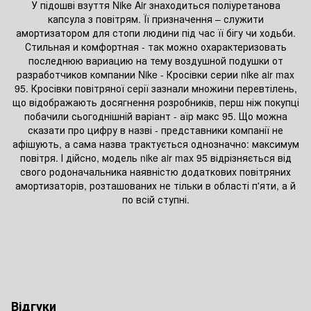
У підошві взуття Nike Air знаходиться поліуретанова
капсула з повітрям. Її призначення – служити
амортизатором для стопи людини під час її бігу чи ходьби.
Стильная и комфортная - так можно охарактеризовать
последнюю вариацию на тему воздушной подушки от
разработчиков компании Nike - Кросівки серии nike air max
95. Кросівки повітряної серії зазнали множини перевтілень,
що відображають досягнення розробників, перш ніж покупці
побачили сьогоднішній варіант - аїр макс 95. Що можна
сказати про цифру в назві - представники компанії не
афішують, а сама назва трактується однозначно: максимум
повітря. І дійсно, модель nike air max 95 відрізняється від
свого родоначальника наявністю додаткових повітряних
амортизаторів, розташованих не тільки в області п'яти, а й
по всій ступні.
Відгуки