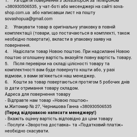
+380930506535, у чат-боті або месенджері на сайті sova-
shop.com.ua або написавши лист на пошту
sovashopua@gmail.com
2. Упакувати товар в оригінальну упаковку в повній
комплектації (товари, що постачаються в комплекті, також
необхідно повертати), вкласти в упаковку заяву на
повернення.
4. Надіслати товар Новою поштою. При надсиланні Новою
поштою оголошену вартість вказуйте повну вартість товару.
5. Після перевірки на складі цілісності товару та
комплектності вам буде повернуто кошти або, у разі
відмови, з вами зв'яжеться наш менеджер.
6. Кошти за товар повертаються протягом 5 робочих днів
із дати отримання товару складом.
Адреса для повернення товару
- Відправте нам товар «Новою поштою»
м.Житомир № 27, Чернишова Ганна +380930506535
(Перед відправкою написати менеджеру!)
- Вкажіть оцінну вартість відповідно до ціни товару
- Послуги «Зворотна доставка» та «Податковий платіж»
необхідно скасувати.