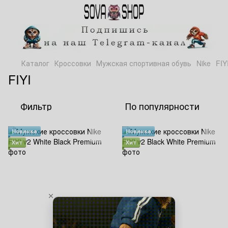
Каталог
Кроссовки
Мужская спортивная обувь
Nike
FIY
FIYI
Фильтр
По популярности
Новинка
Новинка
Хит
Хит