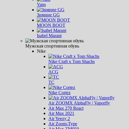
Vans
Зимние GG
MOON BOOT
Isabel Marant
Мужская спортивная обувь
Nike
Nike Craft x Tom Shachs
ACG
ТС
Nike Cortez
Air ZOOMX AlphaFly | Vaporfly
Air Max 270 React
Air Max 2021
Air Yeezy 2
Air Zoom-Type
Air Max ZM950