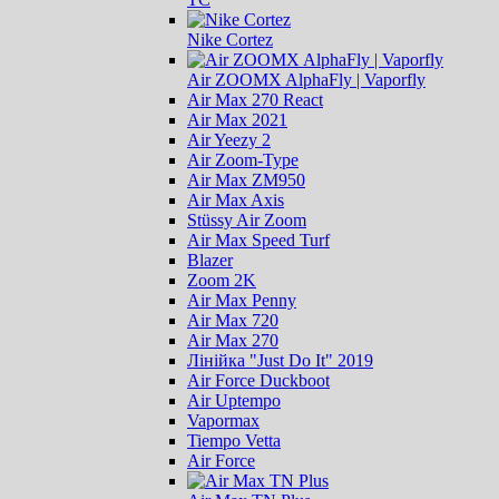
Nike Cortez
Air ZOOMX AlphaFly | Vaporfly
Air Max 270 React
Air Max 2021
Air Yeezy 2
Air Zoom-Type
Air Max ZM950
Air Max Axis
Stüssy Air Zoom
Air Max Speed Turf
Blazer
Zoom 2K
Air Max Penny
Air Max 720
Air Max 270
Лінійка "Just Do It" 2019
Air Force Duckboot
Air Uptempo
Vapormax
Tiempo Vetta
Air Force